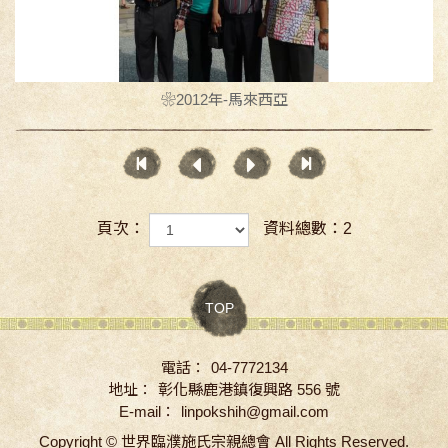
❀2012年-馬來西亞
頁次：
資料總數：2
TOP
電話：
04-7772134
地址：
彰化縣鹿港鎮復興路 556 號
E-mail：
linpokshih@gmail.com
Copyright ©
世界臨濮施氏宗親總會
All Rights Reserved.