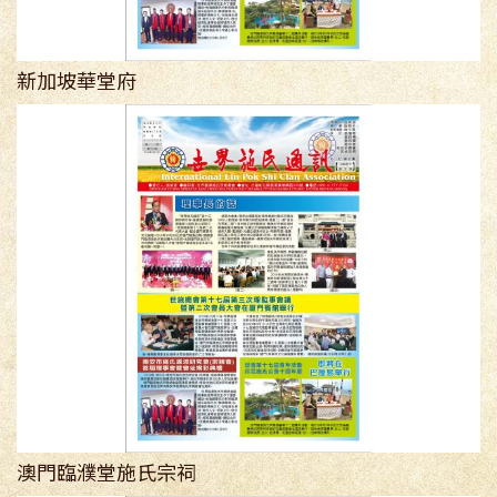
新加坡華堂府
澳門臨濮堂施氏宗祠