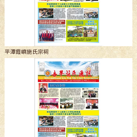
平潭霞嶼施氏宗祠