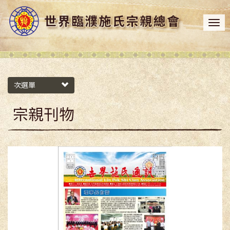
次選單
宗親刊物