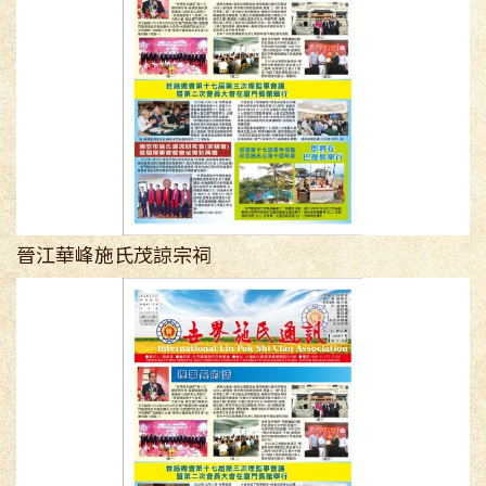
晉江華峰施氏茂諒宗祠