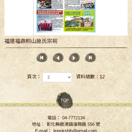
福建福鼎桐山施氏宗祠
頁次：
資料總數：12
TOP
電話：
04-7772134
地址：
彰化縣鹿港鎮復興路 556 號
E-mail：
linpokshih@gmail.com