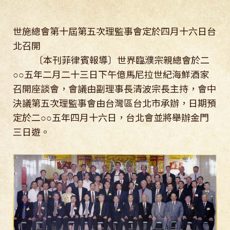
世施總會第十屆第五次理監事會定於四月十六日台
北召開
〔本刊菲律賓報導〕世界臨濮宗親總會於二
○○五年二月二十三日下午億馬尼拉世紀海鮮酒家
召開座談會，會議由副理事長清波宗長主持，會中
決議第五次理監事會由台灣區台北市承辦，日期預
定於二○○五年四月十六日，台北會並將舉辦金門
三日遊。