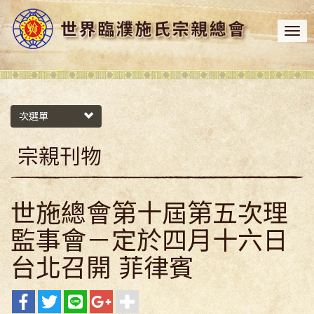
次選單
宗親刊物
世施總會第十屆第五次理
監事會－定於四月十六日
台北召開 菲律賓