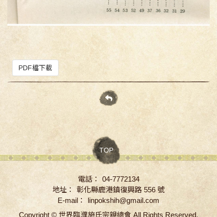
PDF檔下載
TOP
電話：
04-7772134
地址：
彰化縣鹿港鎮復興路 556 號
E-mail：
linpokshih@gmail.com
Copyright ©
世界臨濮施氏宗親總會
All Rights Reserved.