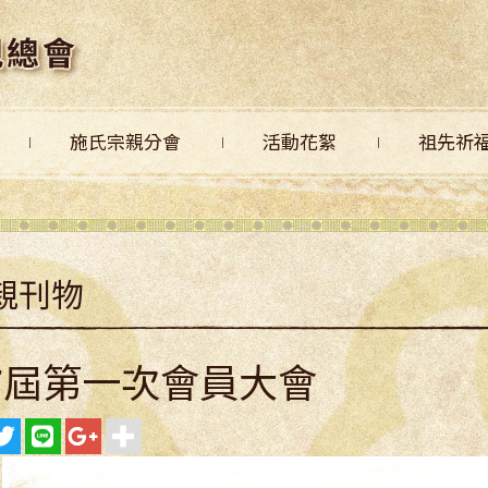
施氏宗親分會
活動花絮
祖先祈
親刊物
7屆第一次會員大會