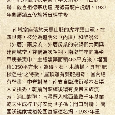
起，兜外衛虎榜堪羨堂中文炳多；門口對
聯：敦言祖德宗功遠 兜勢青龍白虎朝。1937
年劇頭鋪五修族譜曾經重修。
南墘堂座落於天馬山脈的虎坪頭山麓，在
四世時，枝分為道明公（內厝）和醉翁公
（外厝）兩房系，外厝房系的宗親們共同興
建南墘堂，尊稱為次祖祠。南墘堂座向為坐
甲庚兼寅申，主體建築面積463平方米，埕面
積1350平方米，為磚、石、木結構，具有“肥
樑粗柱”之特徵，屋頂雕有雙龍翅脊，堂內繪
有壁畫。中脊對聯：南支自臨濮衍派本石渠
人文拱秀，乾前對龍旗後環有虎榜國族流
芳；浦口對聯：南潯遷入桃西肇啟千年基業
乾天生成梓里好安萬世子孫；門口對聯： 南
國沃饒家境裕乾圈复幬德名揚。1937年重