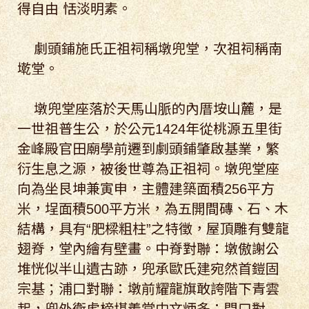
得自由 恬淡明素。
劇頭鋪施氏正祖祠稱墩兜堂，次祖祠稱南
墘堂。
墩兜堂座落於天馬山脈的內厝垵山麓，是
一世祖普生公，於公元1424年從桃源五里街
金峰殿官田廟學前遷到劇頭鋪肇啟基業，繁
衍生息之源，被後世尊為正祖祠。墩兜堂座
向為坐艮坤兼寅申，主體建築面積256平方
米，埕面積500平方米，為五開間磚、石、木
結構，具有“肥樑粗柱”之特徵，屋頂雕有雙龍
翅脊，堂內繪有壁畫。中脊對聯：墩傲謝公
堆恍似半山遺古跡，兜承歐氏建宛然首鎧固
宗基；浦口對聯：墩前耀龍旗敢誇階下青雲