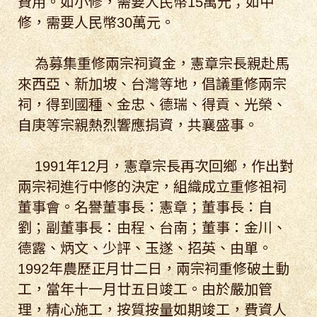
費用。如小修，需要人民幣15萬元；如中
修，需要人民幣30萬元。
為募集重修兩宗祠資金，憲章宗長親赴馬
來西亞、新加坡、台灣等地，倡議重修兩宗
祠，得到國種、金忠、德瑞、得貢、光榮、
自庚等宗親熱烈響應捐資，共襄盛事。
1991年12月，憲章宗長再次回鄉，作出對
兩宗祠進行中修的決定，組織成立重修祖祠
董事會。名譽董事長：憲章；董事長：自
劉；副董事長：由程、台南；董事：金川、
德露、炳文、少評、玉遂、招英、由單。
1992年農歷正月廿二日，兩宗祠重修破土動
工，當年十一月廿五日竣工。由於嚴加管
理，精心施工，按質按量如期竣工，費資人