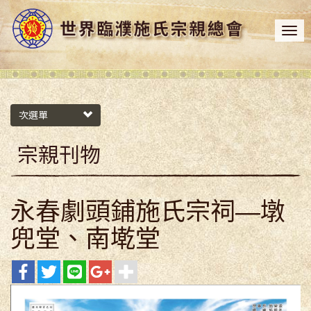
次選單
宗親刊物
永春劇頭鋪施氏宗祠—墩
兜堂、南墘堂