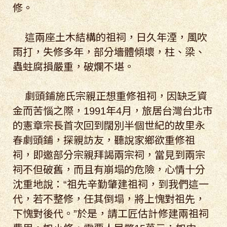
修。
這兩座土木結構的祖祠，日久年湮，風吹
雨打，失修多年，部分墻體傾壞，柱、梁、
蟲蛀腐損嚴重，破爛不堪。
劇頭鋪施氏宗親正想重修祖祠，因缺乏資
金而苦惱之際，1991年4月，旅居台灣台北市
的憲章宗長首次回到闊別半個世紀的故里永
春劇頭鋪，探親訪友，聽說家鄉欲重修祖
祠，即邀部分宗親拜謁兩宗祠，當見到兩宗
祠不但破舊，而且有崩塌的危險，心情十分
沈重地說：“祖先辛勤肇建祖祠，到我們這一
代，若不整修，任其倒塌，將上愧對祖先，
下愧對後代。”於是，請工匠估計修建兩祖祠