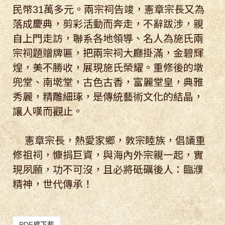
民幣31萬多元。兩宗祠告竣，憲章宗長又為
落成慶典，剪彩活動而奔走，不辭跋涉，親
自上門走訪，聯系各地領導、名人為施氏兩
宗祠題贈牌匾，把兩宗祠大廳掛滿，金碧輝
煌，美不勝收，展現施氏榮耀。重修後的墩
兜堂、南墘堂，古色古香，富麗堂皇，典雅
秀麗，精雕細琢，是傳統藝術文化的結晶，
讓人嘆而觀止。
憲章宗長，熱愛家鄉，敦宗睦族，倡議重
修祖祠，慷捐巨資，與海內外宗親一起，實
現夙願，功不可沒，且必將砥礪後人：臨濮
精神，世代傳承！
PDF檔下載