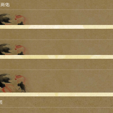
施尚佑
熙