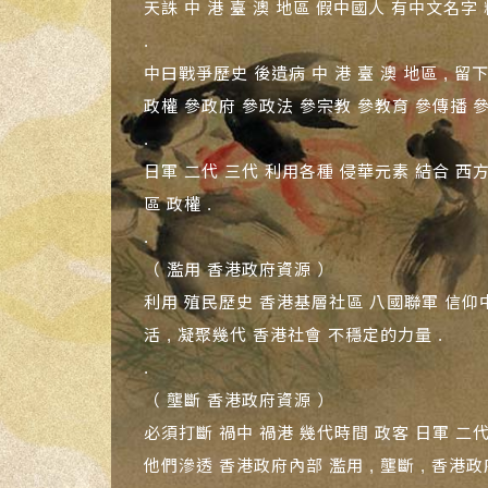
天誅 中 港 臺 澳 地區 假中國人 有中文名字 
.
中曰戰爭歷史 後遺病 中 港 臺 澳 地區 , 
政權 參政府 參政法 參宗教 參教育 參傳播 參新
.
日軍 二代 三代 利用各種 侵華元素 結合 西
區 政權 .
.
（ 濫用 香港政府資源 ）
利用 殖民歷史 香港基層社區 八國聯軍 信仰中
活 , 凝聚幾代 香港社會 不穩定的力量 .
.
（ 壟斷 香港政府資源 ）
必須打斷 禍中 禍港 幾代時間 政客 日軍 二代 
他們滲透 香港政府內部 濫用 , 壟斷 , 香港