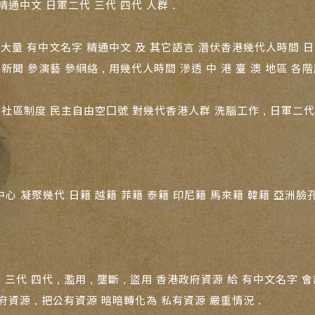
精通中文 日軍二代 三代 四代 人群 .
留下大量 有中文名字 精通中文 及 其它語言 潛伏香港幾代人時間 日軍
聞 參演藝 參網絡 , 用幾代人時間 滲透 中 港 臺 澳 地區 各階
方社區制度 民主自由空囗號 對幾代香港人群 洗腦工作 , 日軍二代 
心 凝聚幾代 日籍 越籍 菲籍 泰籍 印尼籍 馬來籍 韓籍 亞洲臉孔
三代 四代 , 濫用 , 壟斷 , 盜用 香港政府資源 給 有中文名字 
政府資源 , 把公有資源 暗暗轉化為 私有資源 嚴重情況 .