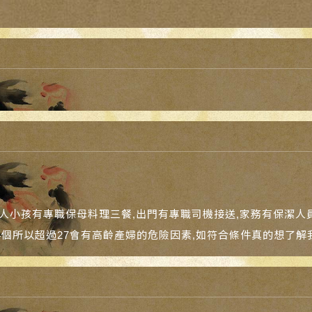
人小孩有專職保母料理三餐,出門有專職司機接送,家務有保潔人員
.4個所以超過27會有高齡產婦的危險因素,如符合條件真的想了