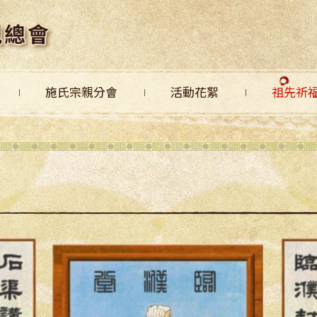
施氏宗親分會
活動花絮
祖先祈