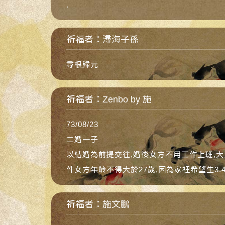
.
祈福者：潯海子孫
尋根歸元
祈福者：Zenbo by 施
73/08/23
二婚一子
以結婚為前提交往,婚後女方不用工作上班,大
件女方年齡不得大於27歲,因為家裡希望生3
祈福者：施文鵬